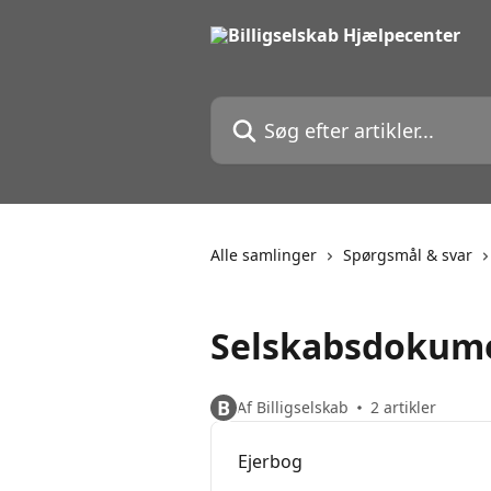
Spring videre til hovedindholdet
Søg efter artikler...
Alle samlinger
Spørgsmål & svar
Selskabsdokum
B
Af Billigselskab
2 artikler
Ejerbog